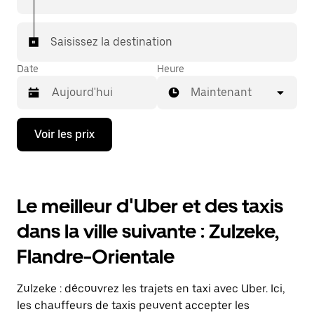
Saisissez la destination
Date
Heure
Maintenant
Appuyez
Voir les prix
sur
la
flèche
vers
le
Le meilleur d'Uber et des taxis
bas
pour
dans la ville suivante : Zulzeke,
ouvrir
le
Flandre-Orientale
calendrier
et
sélectionner
Zulzeke : découvrez les trajets en taxi avec Uber. Ici,
une
date.
les chauffeurs de taxis peuvent accepter les