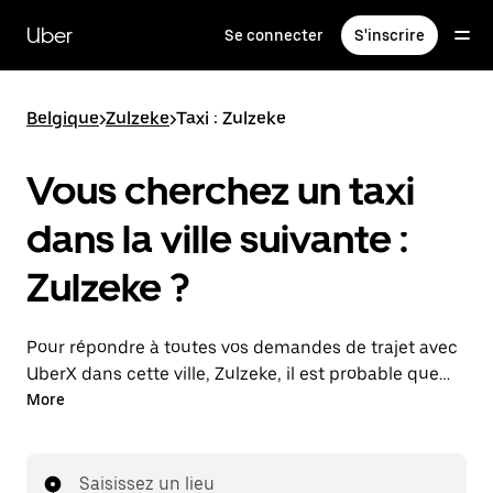
Passer
au
Uber
Se connecter
S'inscrire
contenu
principal
Belgique
>
Zulzeke
>
Taxi : Zulzeke
Vous cherchez un taxi
dans la ville suivante :
Zulzeke ?
Pour répondre à toutes vos demandes de trajet avec
UberX dans cette ville, Zulzeke, il est probable que
nous vous mettions en relation avec un chauffeur de
More
taxi. Le cas échéant, lors de votre trajet en taxi, vous
bénéficierez des mêmes prix abordables et de la
même disponibilité (24 h/24 et 7/j) qu'avec UberX.
Saisissez un lieu