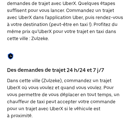
Appuyez
demandes de trajet avec UberX. Quelques étapes
sur
suffisent pour vous lancer. Commandez un trajet
la
touche
avec UberX dans l'application Uber, puis rendez-vous
Échap
à votre destination (peut-être en taxi !). Profitez du
pour
même prix qu'UberX pour votre trajet en taxi dans
fermer
le
cette ville : Zulzeke.
calendrier.
Des demandes de trajet 24 h/24 et 7 j/7
Co
Dans cette ville (Zulzeke), commandez un trajet
Ub
UberX où vous voulez et quand vous voulez. Pour
pr
vous permettre de vous déplacer en tout temps, un
ét
chauffeur de taxi peut accepter votre commande
de
pour un trajet avec UberX si le véhicule est
d'
à proximité.
be