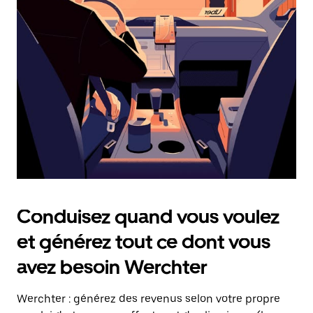
date.
Appuyez
sur
la
touche
Échap
pour
fermer
le
calendrier.
Conduisez quand vous voulez
et générez tout ce dont vous
avez besoin Werchter
Werchter : générez des revenus selon votre propre