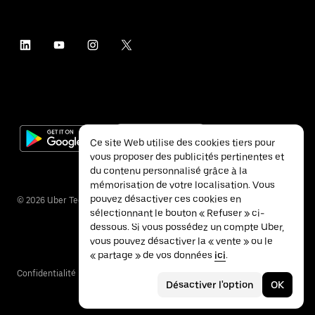
Ce site Web utilise des cookies tiers pour
vous proposer des publicités pertinentes et
du contenu personnalisé grâce à la
mémorisation de votre localisation. Vous
pouvez désactiver ces cookies en
©
2026
Uber Technologies Inc.
sélectionnant le bouton « Refuser » ci-
dessous. Si vous possédez un compte Uber,
vous pouvez désactiver la « vente » ou le
« partage » de vos données
ici
.
Confidentialité
Accessibilité
Conditions
Désactiver l'option
OK