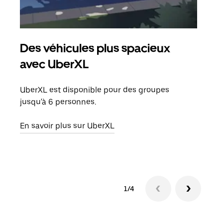
Des véhicules plus spacieux
Tra
avec UberXL
Lors
de v
UberXL est disponible pour des groupes
peut
jusqu'à 6 personnes.
ou s
En savoir plus sur UberXL
En sa
1/4