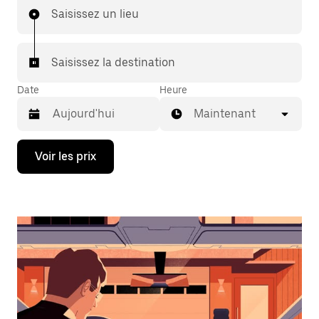
Saisissez un lieu
Saisissez la destination
Date
Heure
Maintenant
Appuyez
Voir les prix
sur
la
flèche
vers
le
bas
pour
ouvrir
le
calendrier
et
sélectionner
une