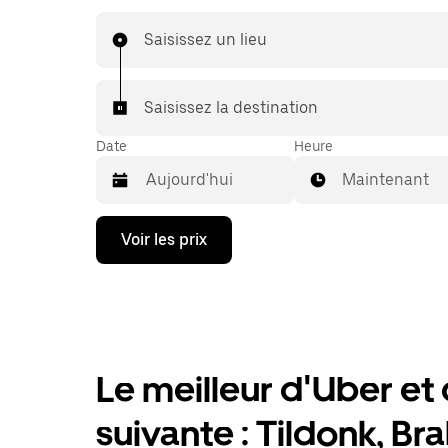
échéant, lors de votre trajet en taxi, vous bénéf
mêmes prix abordables et de la même disponibi
Saisissez un lieu
(24 h/24 et 7/j) qu'avec UberX.
Saisissez la destination
Date
Heure
Maintenant
Appuyez
Voir les prix
sur
la
flèche
vers
le
bas
pour
ouvrir
Le meilleur d'Uber et d
le
calendrier
suivante : Tildonk, B
et
sélectionner