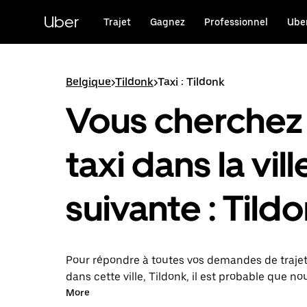
Passer
au
Uber
Trajet
Gagnez
Professionnel
Uber
contenu
principal
Belgique
>
Tildonk
>
Taxi : Tildonk
Vous cherchez
taxi dans la vill
suivante : Tildo
Pour répondre à toutes vos demandes de traje
dans cette ville, Tildonk, il est probable que n
mettions en relation avec un chauffeur de taxi.
More