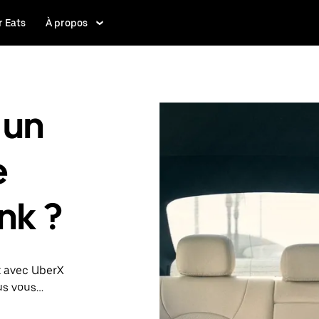
 Eats
À propos
 un
e
nk ?
t avec UberX
ous vous
 Le cas