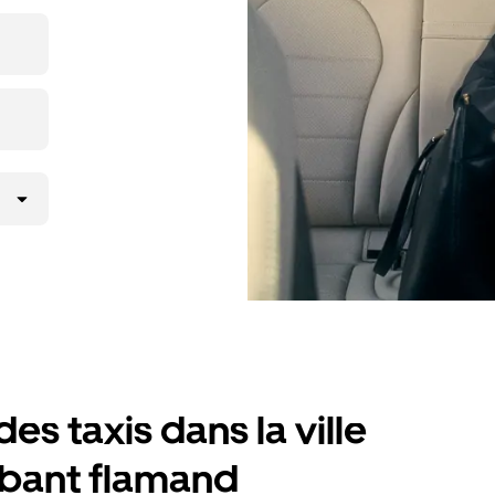
icierez des
lité
es taxis dans la ville
rabant flamand