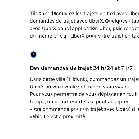
une
date.
Tildonk : découvrez les trajets en taxi avec Uber
Appuyez
demandes de trajet avec UberX. Quelques étap
sur
la
avec UberX dans l'application Uber, puis rendez-
touche
du même prix qu'UberX pour votre trajet en taxi 
Échap
pour
fermer
le
calendrier.
Des demandes de trajet 24 h/24 et 7 j/7
Dans cette ville (Tildonk), commandez un traje
UberX où vous voulez et quand vous voulez.
Pour vous permettre de vous déplacer en tout
temps, un chauffeur de taxi peut accepter
votre commande pour un trajet avec UberX si l
véhicule est à proximité.