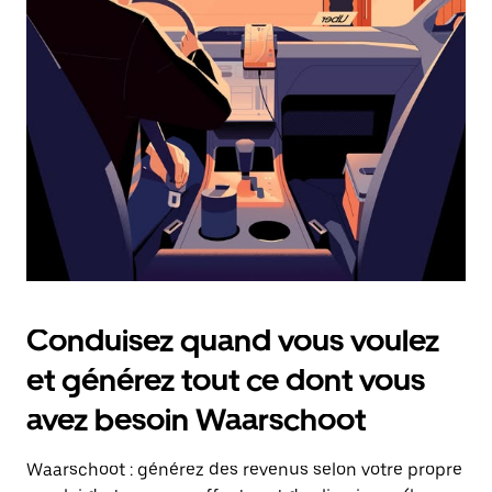
date.
Appuyez
sur
la
touche
Échap
pour
fermer
le
calendrier.
Conduisez quand vous voulez
et générez tout ce dont vous
avez besoin Waarschoot
Waarschoot : générez des revenus selon votre propre