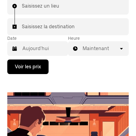
Saisissez un lieu
Saisissez la destination
Date
Heure
Maintenant
Appuyez
Voir les prix
sur
la
flèche
vers
le
bas
pour
ouvrir
le
calendrier
et
sélectionner
une