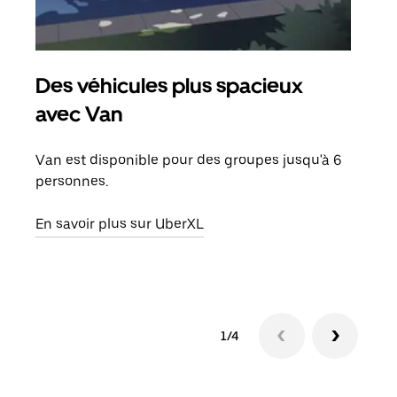
Des véhicules plus spacieux
Tra
avec Van
Lors
de v
Van est disponible pour des groupes jusqu'à 6
peut
personnes.
ou s
En savoir plus sur UberXL
En sa
1/4