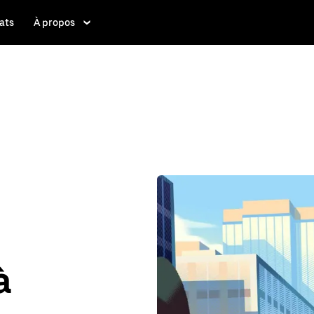
ats
À propos
à