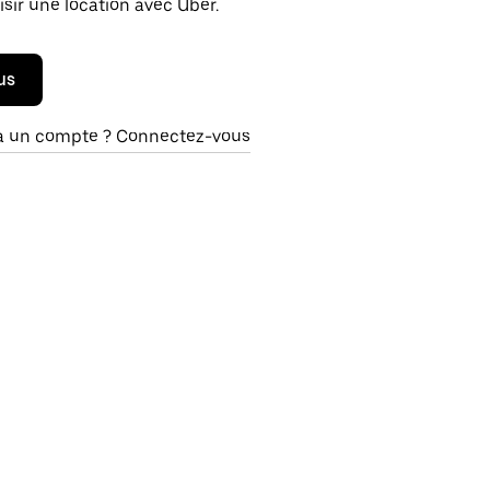
isir une location avec Uber.
us
à un compte ? Connectez-vous