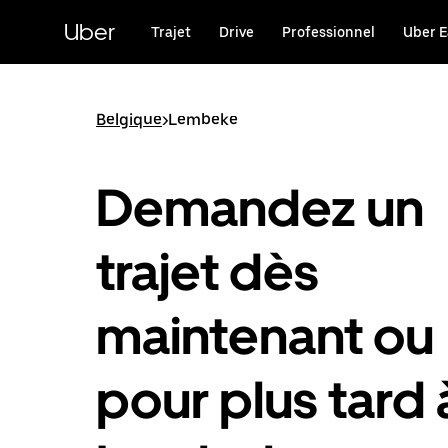
Passer
au
Uber
Trajet
Drive
Professionnel
Uber E
contenu
principal
Belgique
>
Lembeke
Demandez un
trajet dès
maintenant ou
pour plus tard 