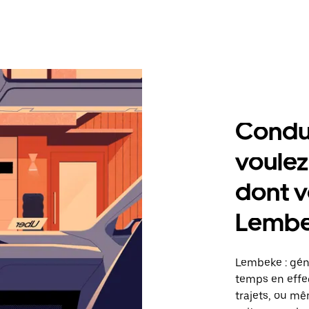
Condu
voulez
dont v
Lemb
Lembeke : gén
temps en effec
trajets, ou mê