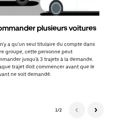
mmander plusieurs voitures
Uber Mi
l n'y a qu'un seul titulaire du compte dans
L'option Ube
re groupe, cette personne peut
certaines li
mander jusqu'à 3 trajets à la demande.
sites événem
que trajet doit commencer avant que le
vant ne soit demandé.
Voir les disp
1/2