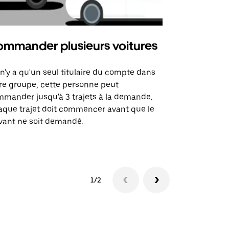
mmander plusieurs voitures
Uber Mi
l n'y a qu'un seul titulaire du compte dans
L'option Ube
re groupe, cette personne peut
certaines li
mander jusqu'à 3 trajets à la demande.
sites événem
que trajet doit commencer avant que le
vant ne soit demandé.
Voir les disp
1/2