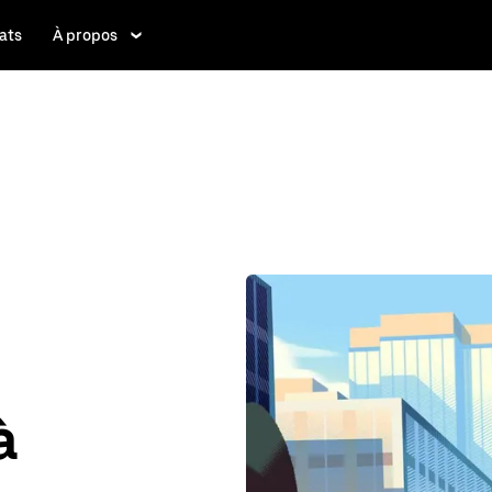
ats
À propos
à