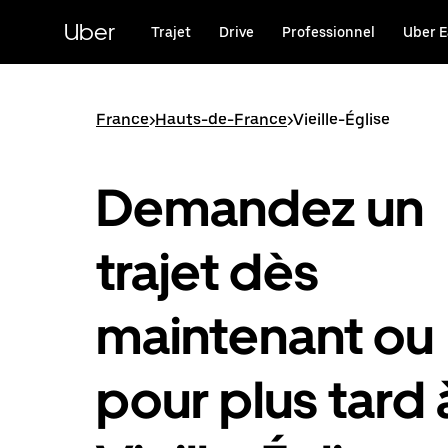
Passer
au
Uber
Trajet
Drive
Professionnel
Uber E
contenu
principal
France
>
Hauts-de-France
>
Vieille-Église
Demandez un
trajet dès
maintenant ou
pour plus tard 