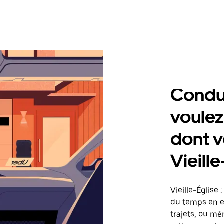
Condu
voulez
dont v
Vieille
Vieille-Église
du temps en ef
trajets, ou mê