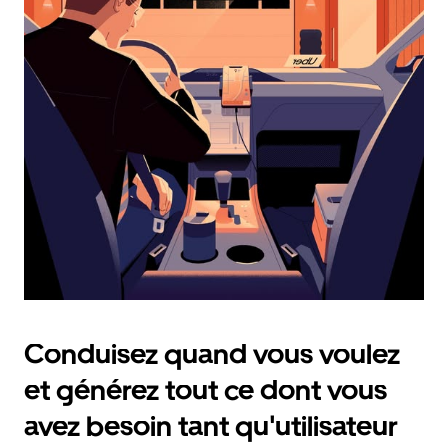
et
sélectionner
une
date.
Appuyez
sur
la
touche
Échap
pour
fermer
le
calendrier.
Conduisez quand vous voulez
et générez tout ce dont vous
avez besoin tant qu'utilisateur