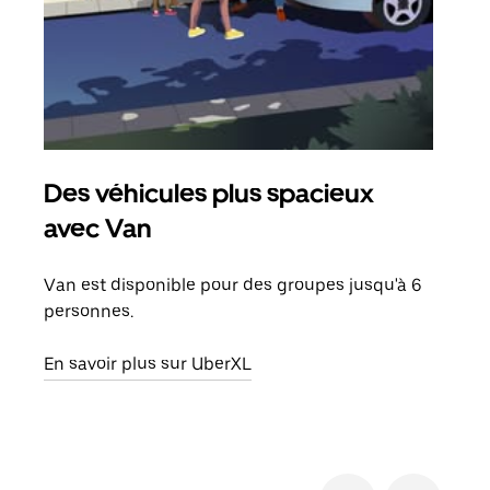
Des véhicules plus spacieux
Tra
avec Van
Lors
de v
Van est disponible pour des groupes jusqu'à 6
peut
personnes.
ou s
En savoir plus sur UberXL
En sa