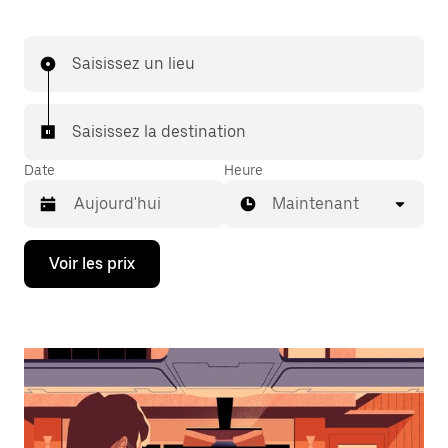
Saisissez un lieu
Saisissez la destination
Date
Heure
Maintenant
Appuyez
Voir les prix
sur
la
flèche
vers
le
bas
pour
ouvrir
le
calendrier