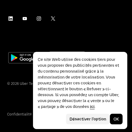
Ce site Web utilise des cookies tiers pour
vous proposer des publicités pertinentes et
du contenu personnalisé grâce à la
mémorisation de votre localisation. Vous
pouvez désactiver ces cookies en
©
2026
Uber Technologies Inc.
sélectionnant le bouton « Refuser » ci-
dessous. Si vous possédez un compte Uber,
vous pouvez désactiver la « vente » ou le
« partage » de vos données
ici
.
Confidentialité
Accessibilité
Conditions
Désactiver l'option
OK