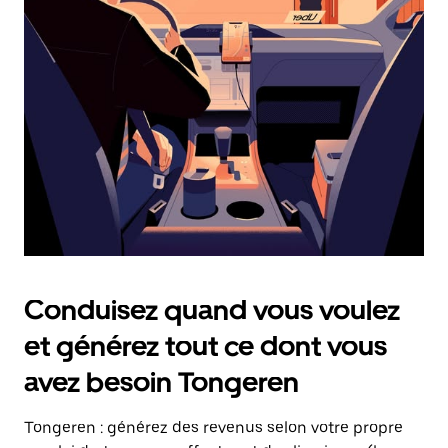
date.
Appuyez
sur
la
touche
Échap
pour
fermer
le
calendrier.
Conduisez quand vous voulez
et générez tout ce dont vous
avez besoin Tongeren
Tongeren : générez des revenus selon votre propre