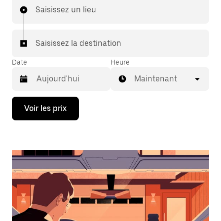
Saisissez un lieu
Saisissez la destination
Date
Heure
Maintenant
Appuyez
Voir les prix
sur
la
flèche
vers
le
bas
pour
ouvrir
le
calendrier
et
sélectionner
une