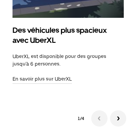
Des véhicules plus spacieux
Tra
avec UberXL
Lors
de v
UberXL est disponible pour des groupes
peut
jusqu'à 6 personnes.
ou s
En savoir plus sur UberXL
En sa
1/4