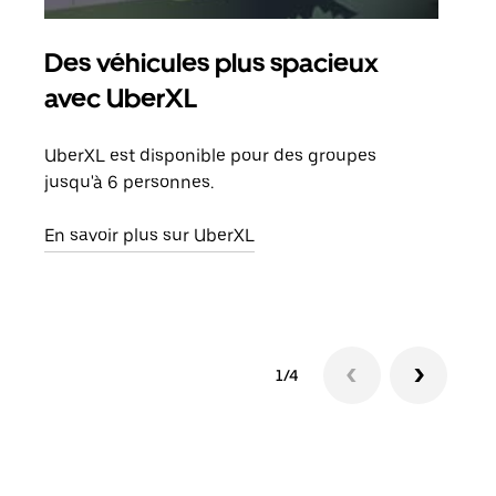
Des véhicules plus spacieux
Tra
avec UberXL
Lors
de v
UberXL est disponible pour des groupes
peut
jusqu'à 6 personnes.
ou s
En savoir plus sur UberXL
En sa
1/4