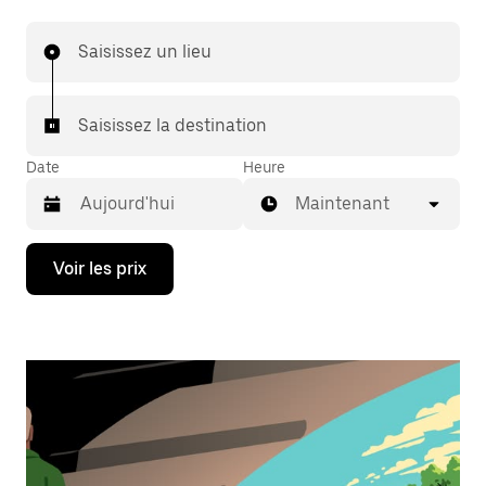
Saisissez un lieu
Saisissez la destination
Date
Heure
Maintenant
Appuyez
Voir les prix
sur
la
flèche
vers
le
bas
pour
ouvrir
le
calendrier
et