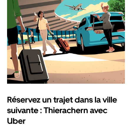
sélectionner
une
date.
Appuyez
sur
la
touche
Échap
pour
fermer
le
calendrier.
Réservez un trajet dans la ville
suivante : Thierachern avec
Uber