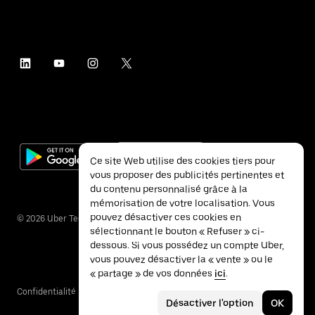
Ce site Web utilise des cookies tiers pour
vous proposer des publicités pertinentes et
du contenu personnalisé grâce à la
mémorisation de votre localisation. Vous
pouvez désactiver ces cookies en
©
2026
Uber Technologies Inc.
sélectionnant le bouton « Refuser » ci-
dessous. Si vous possédez un compte Uber,
vous pouvez désactiver la « vente » ou le
« partage » de vos données
ici
.
Confidentialité
Accessibilité
Conditions
Désactiver l'option
OK