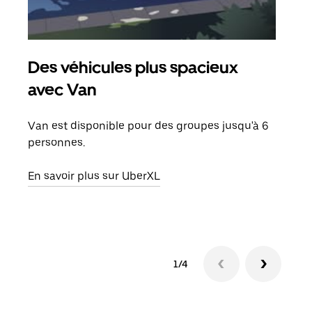
Des véhicules plus spacieux
Tra
avec Van
Lors
de v
Van est disponible pour des groupes jusqu'à 6
peut
personnes.
ou s
En savoir plus sur UberXL
En sa
1/4