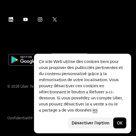
Ce site Web utilise des cookies tiers pour
vous proposer des publicités pertinentes et
du contenu personnalisé grâce à la
mémorisation de votre localisation. Vous
pouvez désactiver ces cookies en
©
2026
Uber Technologies Inc.
sélectionnant le bouton « Refuser » ci-
dessous. Si vous possédez un compte Uber,
vous pouvez désactiver la « vente » ou le
« partage » de vos données
ici
.
Confidentialité
Accessibilité
Conditions
Désactiver l'option
OK