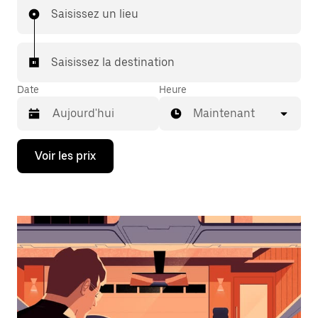
Saisissez un lieu
Saisissez la destination
Date
Heure
Maintenant
Appuyez
Voir les prix
sur
la
flèche
vers
le
bas
pour
ouvrir
le
calendrier
et
sélectionner
une