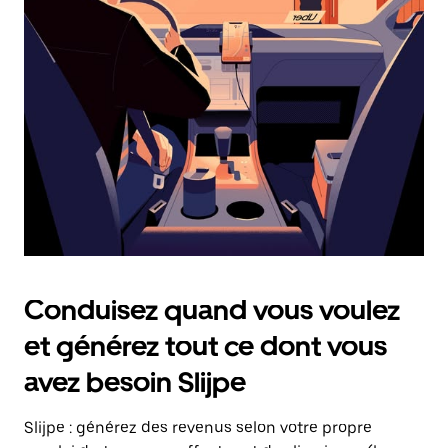
date.
Appuyez
sur
la
touche
Échap
pour
fermer
le
calendrier.
Conduisez quand vous voulez
et générez tout ce dont vous
avez besoin Slijpe
Slijpe : générez des revenus selon votre propre