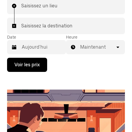
Saisissez un lieu
Saisissez la destination
Date
Heure
Maintenant
Appuyez
Voir les prix
sur
la
flèche
vers
le
bas
pour
ouvrir
le
calendrier
et
sélectionner
une