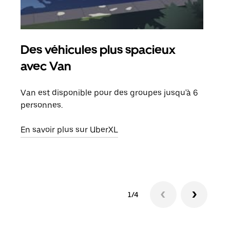
Des véhicules plus spacieux
Tra
avec Van
Lors
de v
Van est disponible pour des groupes jusqu'à 6
peut
personnes.
ou s
En savoir plus sur UberXL
En sa
1/4