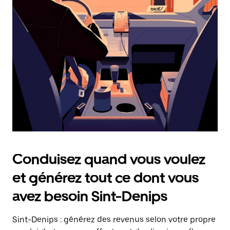
date.
Appuyez
sur
la
touche
Échap
pour
fermer
le
calendrier.
Conduisez quand vous voulez
et générez tout ce dont vous
avez besoin Sint-Denips
Sint-Denips : générez des revenus selon votre propre