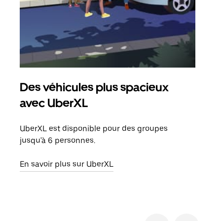
Des véhicules plus spacieux
Tra
avec UberXL
Lors
de v
UberXL est disponible pour des groupes
peut
jusqu'à 6 personnes.
ou s
En savoir plus sur UberXL
En sa