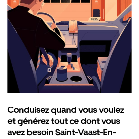
et
sélectionner
une
date.
Appuyez
sur
la
touche
Échap
pour
fermer
le
calendrier.
Conduisez quand vous voulez
et générez tout ce dont vous
avez besoin Saint-Vaast-En-