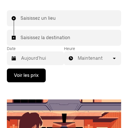
Saisissez un lieu
Saisissez la destination
Date
Heure
Maintenant
Appuyez
Voir les prix
sur
la
flèche
vers
le
bas
pour
ouvrir
le
calendrier