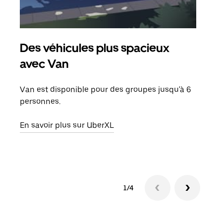
Des véhicules plus spacieux
Tra
avec Van
Lors
de v
Van est disponible pour des groupes jusqu'à 6
peut
personnes.
ou s
En savoir plus sur UberXL
En sa
1/4