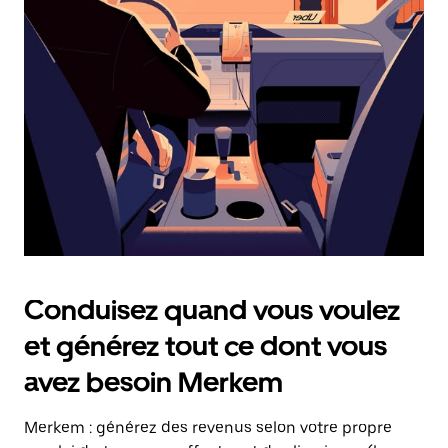
date.
Appuyez
sur
la
touche
Échap
pour
fermer
le
calendrier.
Conduisez quand vous voulez
et générez tout ce dont vous
avez besoin Merkem
Merkem : générez des revenus selon votre propre