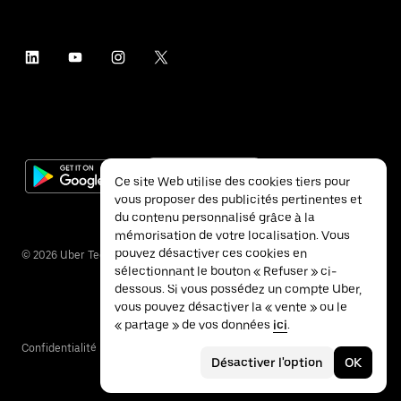
Ce site Web utilise des cookies tiers pour
vous proposer des publicités pertinentes et
du contenu personnalisé grâce à la
mémorisation de votre localisation. Vous
pouvez désactiver ces cookies en
©
2026
Uber Technologies Inc.
sélectionnant le bouton « Refuser » ci-
dessous. Si vous possédez un compte Uber,
vous pouvez désactiver la « vente » ou le
« partage » de vos données
ici
.
Confidentialité
Accessibilité
Conditions
Désactiver l'option
OK