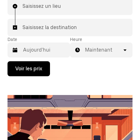
Saisissez un lieu
Saisissez la destination
Date
Heure
Maintenant
Appuyez
Voir les prix
sur
la
flèche
vers
le
bas
pour
ouvrir
le
calendrier
et
sélectionner
une