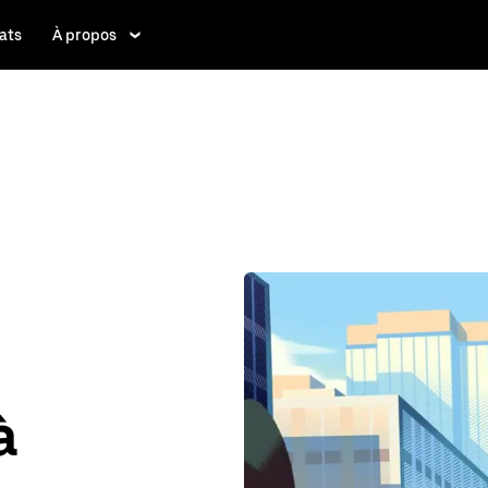
ats
À propos
à