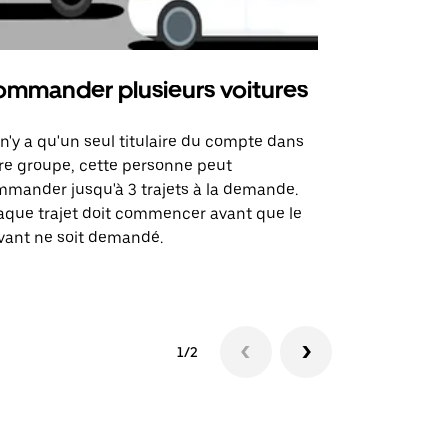
mmander plusieurs voitures
Uber Mi
l n'y a qu'un seul titulaire du compte dans
L'option Ube
re groupe, cette personne peut
certaines li
mander jusqu'à 3 trajets à la demande.
sites événem
que trajet doit commencer avant que le
vant ne soit demandé.
Voir les disp
1/2