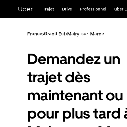
Passer
au
Uber
Trajet
Drive
Professionnel
Uber E
contenu
principal
France
>
Grand Est
>
Mairy-sur-Marne
Demandez un
trajet dès
maintenant ou
pour plus tard 