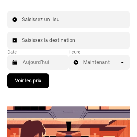
Saisissez un lieu
Saisissez la destination
Date
Heure
Maintenant
Appuyez
Voir les prix
sur
la
flèche
vers
le
bas
pour
ouvrir
le
calendrier