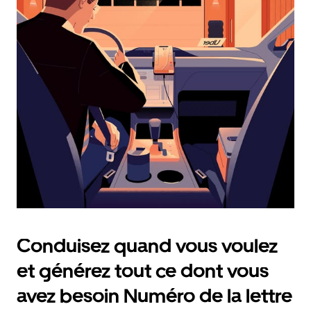
et
sélectionner
une
date.
Appuyez
sur
la
touche
Échap
pour
fermer
le
calendrier.
Conduisez quand vous voulez
et générez tout ce dont vous
avez besoin Numéro de la lettre