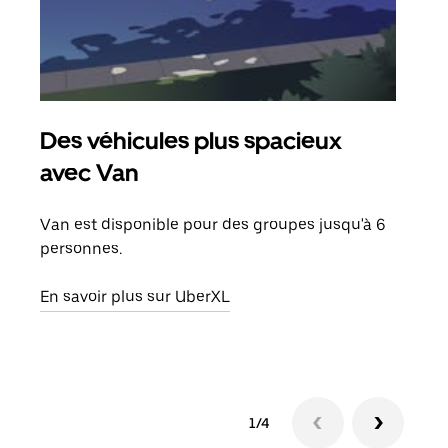
Des véhicules plus spacieux
Tra
avec Van
Lors
de v
Van est disponible pour des groupes jusqu'à 6
peut
personnes.
ou s
En savoir plus sur UberXL
En sa
1/4