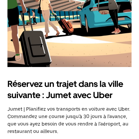
sur
la
touche
Échap
pour
fermer
le
calendrier.
Réservez un trajet dans la ville
suivante : Jumet avec Uber
Jumet | Planifiez vos transports en voiture avec Uber.
Commandez une course jusqu'à 30 jours à l'avance,
que vous ayez besoin de vous rendre à l'aéroport, au
restaurant ou ailleurs.