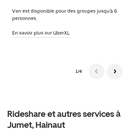
Lors
de v
Van est disponible pour des groupes jusqu'à 6
peut
personnes.
ou s
En savoir plus sur UberXL
En sa
1/4
Rideshare et autres services à
Jumet, Hainaut