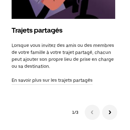
Trajets partagés
Co
Lorsque vous invitez des amis ou des membres
S'il
de votre famille à votre trajet partagé, chacun
votr
peut ajouter son propre lieu de prise en charge
jusq
ou sa destination.
doit
dem
En savoir plus sur les trajets partagés
1/3