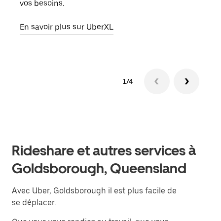
vos besoins.
ou s
En savoir plus sur UberXL
En sa
1/4
Rideshare et autres services à
Goldsborough, Queensland
Avec Uber, Goldsborough il est plus facile de
se déplacer.