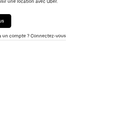
isir une location avec Uber.
us
à un compte ? Connectez-vous