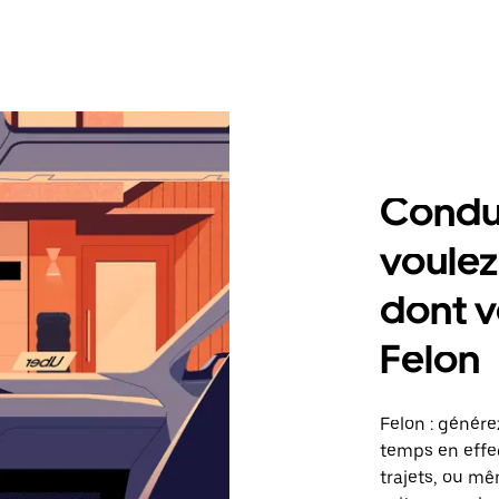
Condu
voulez
dont v
Felon
Felon : génére
temps en effec
trajets, ou mê