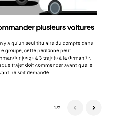
mmander plusieurs voitures
Uber Mi
l n'y a qu'un seul titulaire du compte dans
L'option Ube
re groupe, cette personne peut
certaines li
mander jusqu'à 3 trajets à la demande.
sites événem
que trajet doit commencer avant que le
vant ne soit demandé.
Voir les disp
1/2