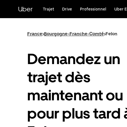
Passer
au
Uber
Trajet
Drive
Professionnel
Uber E
contenu
principal
France
>
Bourgogne-Franche-Comté
>
Felon
Demandez un
trajet dès
maintenant ou
pour plus tard 