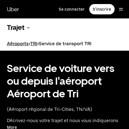
Passer
au
Uber
Se connecter
S'inscrire
contenu
principal
Trajet
Aéroports
>
TRI
>
Service de transport TRI
Service de voiture vers
ou depuis l'aéroport
Aéroport de Tri
(Aéroport régional de Tri-Cities, TN/VA)
Décrivez-nous votre trajet et nous vous indiquerons
les meilleures options pour vous rendre à l'aéroport
More