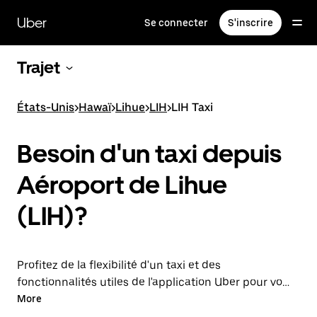
Passer
au
Uber
Se connecter
S'inscrire
contenu
principal
Trajet
États-Unis
>
Hawaï
>
Lihue
>
LIH
>
LIH Taxi
Besoin d'un taxi depuis
Aéroport de Lihue
(LIH)?
Profitez de la flexibilité d'un taxi et des
fonctionnalités utiles de l'application Uber pour vous
déplacer au départ ou à destination de l'aéroport LIH.
More
Vous pouvez commander des trajets à la demande, à