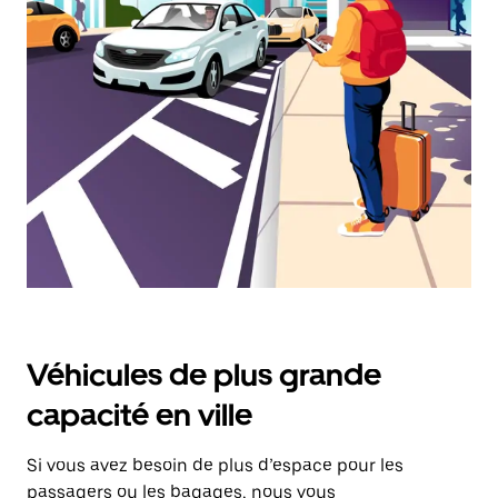
et
sélectionner
une
date.
Appuyez
sur
la
touche
Échap
pour
fermer
le
calendrier.
Véhicules de plus grande
capacité en ville
Si vous avez besoin de plus d’espace pour les
passagers ou les bagages, nous vous