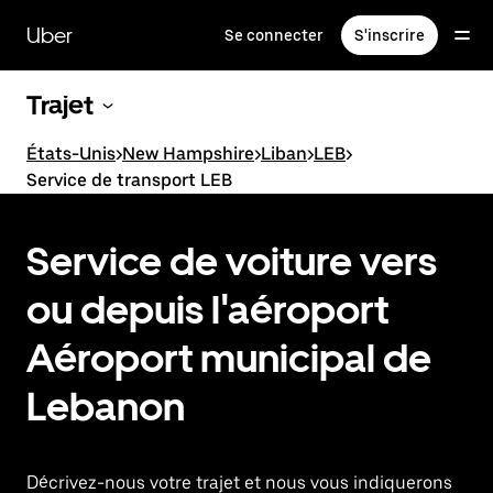
Passer
au
Uber
Se connecter
S'inscrire
contenu
principal
Trajet
États-Unis
>
New Hampshire
>
Liban
>
LEB
>
Service de transport LEB
Service de voiture vers
ou depuis l'aéroport
Aéroport municipal de
Lebanon
Décrivez-nous votre trajet et nous vous indiquerons