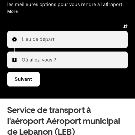
les meilleures options pour vous rendre à l'aéroport
ou en revenir.
More
Lieu de départ
Où allez-vous ?
Suivant
Service de transport à
l'aéroport Aéroport municipal
de Lebanon (LEB)