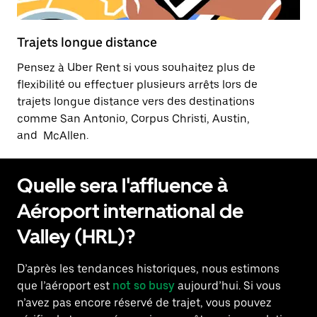
Trajets longue distance
Pensez à Uber Rent si vous souhaitez plus de
flexibilité ou effectuer plusieurs arrêts lors de
trajets longue distance vers des destinations
comme San Antonio, Corpus Christi, Austin,
and McAllen.
Quelle sera l'affluence à
Aéroport international de
Valley (HRL)?
D’après les tendances historiques, nous estimons
que l’aéroport est
not so busy
aujourd’hui. Si vous
n’avez pas encore réservé de trajet, vous pouvez