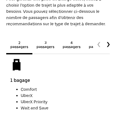
choisir l’option de trajet la plus adaptée à vos
besoins. Vous pouvez sélectionner ci-dessous le
nombre de passagers afin d’obtenir des
recommandations sur le type de trajet à demander.
2
3
4
5+
passagers
passagers
passagers
passagers
1 bagage
2 p
Comfort
UberX
UberX Priority
Wait and Save