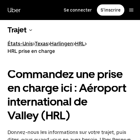
Passer
au
Uber
Se connecter
S'inscrire
contenu
principal
Trajet
États-Unis
>
Texas
>
Harlingen
>
HRL
>
HRL prise en charge
Commandez une prise
en charge ici : Aéroport
international de
Valley (HRL)
Donnez-nous les informations sur votre trajet, puis
dites-nous quand vous en avez besoin. Uber Reserve