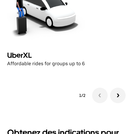
UberXL
U
Affordable rides for groups up to 6
Af
1/2
Obtenez des indications pour