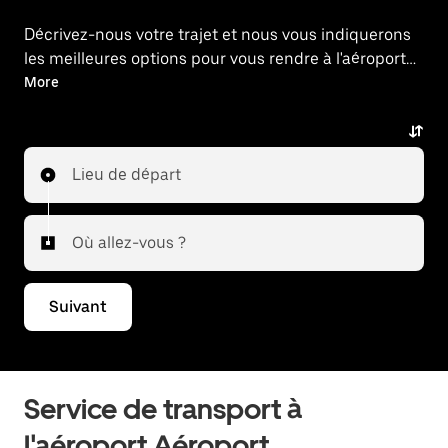
Décrivez-nous votre trajet et nous vous indiquerons
les meilleures options pour vous rendre à l'aéroport
ou en revenir.
More
Lieu de départ
Où allez-vous ?
Suivant
Service de transport à
l'aéroport Aéroport