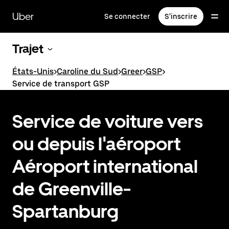
Passer
au
Uber
Se connecter
S'inscrire
contenu
principal
Trajet
États-Unis
>
Caroline du Sud
>
Greer
>
GSP
>
Service de transport GSP
Service de voiture vers
ou depuis l'aéroport
Aéroport international
de Greenville-
Spartanburg