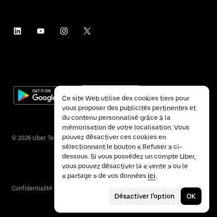
Ce site Web utilise des cookies tiers pour
vous proposer des publicités pertinentes et
du contenu personnalisé grâce à la
mémorisation de votre localisation. Vous
pouvez désactiver ces cookies en
©
2026
Uber Technologies Inc.
sélectionnant le bouton « Refuser » ci-
dessous. Si vous possédez un compte Uber,
vous pouvez désactiver la « vente » ou le
« partage » de vos données
ici
.
Confidentialité
Accessibilité
Conditions
Désactiver l'option
OK