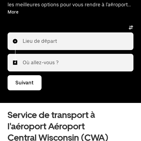
les meilleures options pour vous rendre à l'aéroport
ou en revenir.
More
Lieu de départ
Où allez-vous ?
Suivant
Service de transport à
l'aéroport Aéroport
Central Wisconsin (CWA)