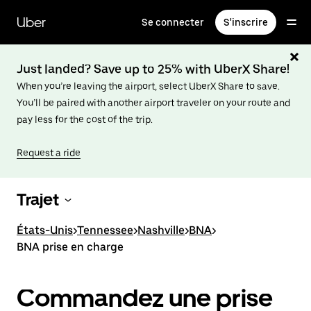
Passer
au
Uber
Se connecter
S'inscrire
contenu
principal
Just landed? Save up to 25% with UberX Share!
When you’re leaving the airport, select UberX Share to save.
You’ll be paired with another airport traveler on your route and
pay less for the cost of the trip.
Request a ride
Trajet
États-Unis
>
Tennessee
>
Nashville
>
BNA
>
BNA prise en charge
Commandez une prise