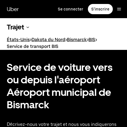
Passer
au
Uber
Se connecter
S'inscrire
contenu
principal
Trajet
États-Unis
>
Dakota du Nord
>
Bismarck
>
BIS
>
Service de transport BIS
Service de voiture vers
ou depuis l'aéroport
Aéroport municipal de
Bismarck
Décrivez-nous votre trajet et nous vous indiquerons