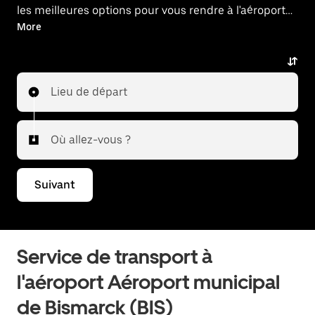
les meilleures options pour vous rendre à l'aéroport
ou en revenir.
More
Lieu de départ
Où allez-vous ?
Suivant
Service de transport à
l'aéroport Aéroport municipal
de Bismarck (BIS)