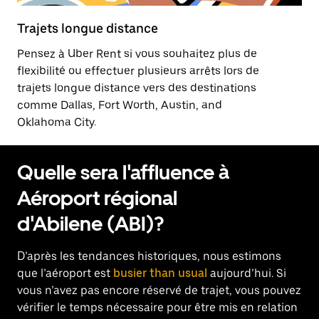
Trajets longue distance
Pensez à Uber Rent si vous souhaitez plus de
flexibilité ou effectuer plusieurs arrêts lors de
trajets longue distance vers des destinations
comme Dallas, Fort Worth, Austin, and
Oklahoma City.
Quelle sera l'affluence à
Aéroport régional
d'Abilene (ABI)?
D’après les tendances historiques, nous estimons
que l’aéroport est
busier than usual
aujourd’hui. Si
vous n’avez pas encore réservé de trajet, vous pouvez
vérifier le temps nécessaire pour être mis en relation