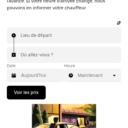
l'avance. Si votre heure d'arrivée change, nous
pouvons en informer votre chauffeur.
Lieu de départ
Où allez-vous ?
Date
Heure
Maintenant
Appuyez
Voir les prix
sur
la
flèche
vers
le
bas
pour