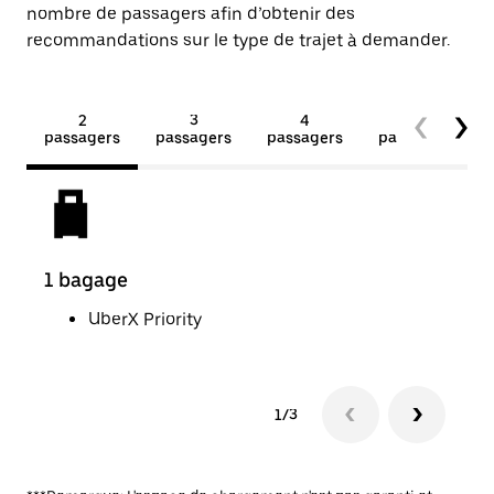
nombre de passagers afin d’obtenir des
recommandations sur le type de trajet à demander.
2
3
4
5+
passagers
passagers
passagers
passagers
1 bagage
2 p
UberX Priority
1/3