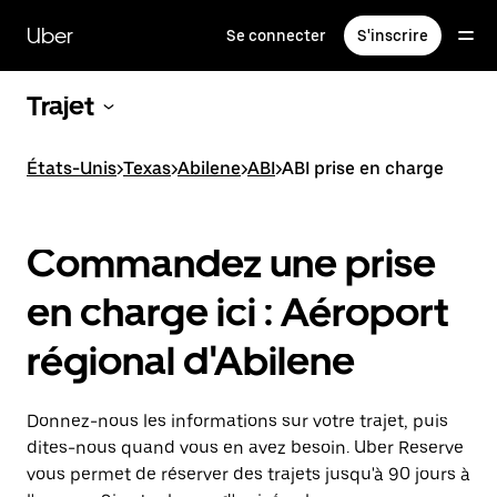
Passer
au
Uber
Se connecter
S'inscrire
contenu
principal
Trajet
États-Unis
>
Texas
>
Abilene
>
ABI
>
ABI prise en charge
Commandez une prise
en charge ici : Aéroport
régional d'Abilene
Donnez-nous les informations sur votre trajet, puis
dites-nous quand vous en avez besoin. Uber Reserve
vous permet de réserver des trajets jusqu'à 90 jours à