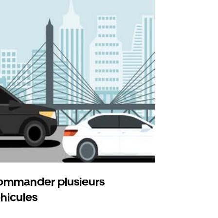
mmander plusieurs
Uber Shu
hicules
Notre option