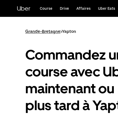
Passer
au
Uber
Course
Drive
Affaires
Uber Eats
contenu
principal
Grande-Bretagne
>
Yapton
Commandez u
course avec U
maintenant ou
plus tard à Ya