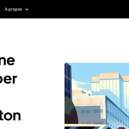
À propos
ne
ber
pton