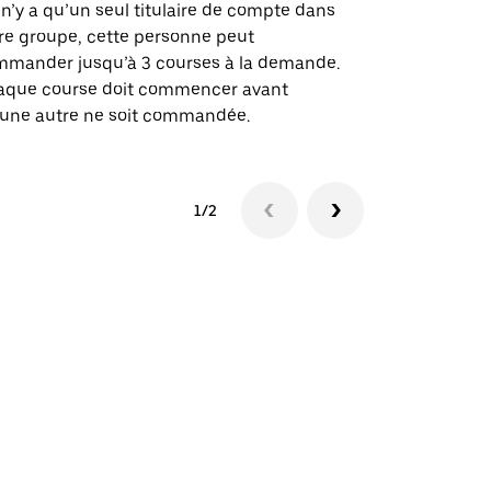
des itinérai
l n’y a qu’un seul titulaire de compte dans
lieux d’évé
re groupe, cette personne peut
mander jusqu’à 3 courses à la demande.
Voir la dispo
aque course doit commencer avant
une autre ne soit commandée.
1/2