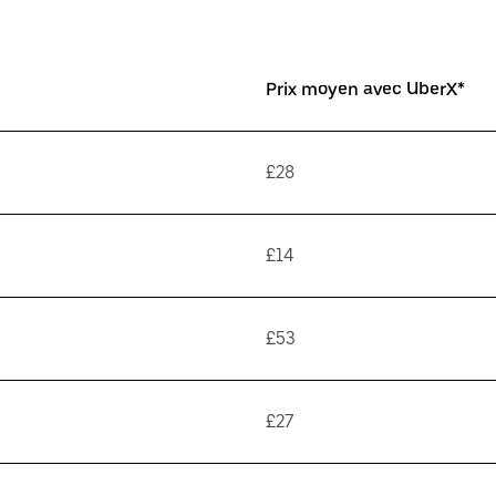
Prix moyen avec UberX*
£28
£14
£53
£27