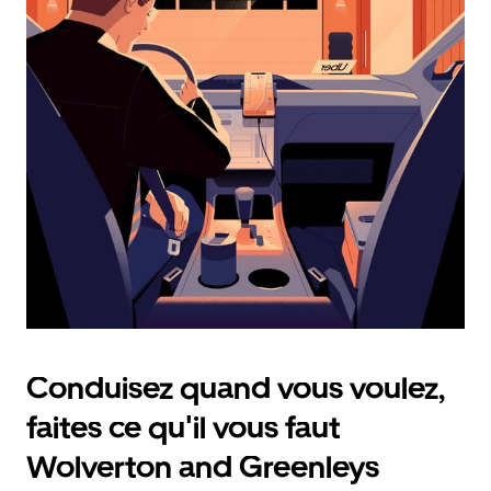
calendrier
et
sélectionner
une
date.
Appuyez
sur
la
touche
d'échappement
pour
fermer
le
calendrier.
Conduisez quand vous voulez,
faites ce qu'il vous faut
Wolverton and Greenleys