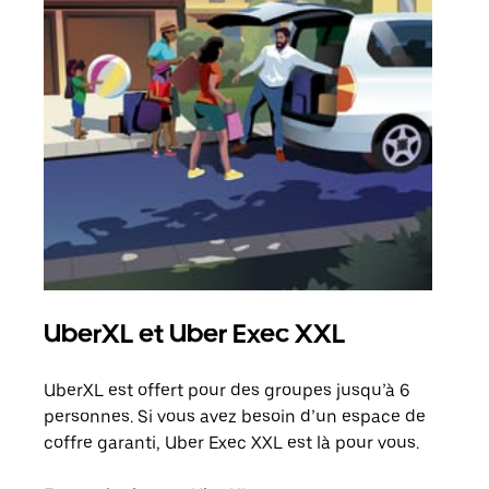
UberXL et Uber Exec XXL
Co
UberXL est offert pour des groupes jusqu’à 6
Lors
personnes. Si vous avez besoin d’un espace de
votr
coffre garanti, Uber Exec XXL est là pour vous.
ajou
de d