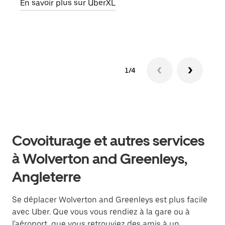
En savoir plus sur UberXL
En s
1/4
Covoiturage et autres services
à Wolverton and Greenleys,
Angleterre
Se déplacer Wolverton and Greenleys est plus facile
avec Uber. Que vous vous rendiez à la gare ou à
l'aéroport, que vous retrouviez des amis à un