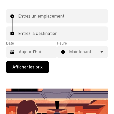
Entrez un emplacement
Entrez la destination
Date
Heure
Maintenant
Appuyez
Afficher les prix
sur
la
flèche
vers
le
bas
pour
interagir
avec
le