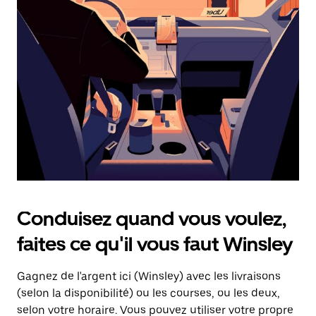
une
date.
Appuyez
sur
la
touche
d'échappement
pour
fermer
le
calendrier.
Conduisez quand vous voulez,
faites ce qu'il vous faut Winsley
Gagnez de l'argent ici (Winsley) avec les livraisons
(selon la disponibilité) ou les courses, ou les deux,
selon votre horaire. Vous pouvez utiliser votre propre