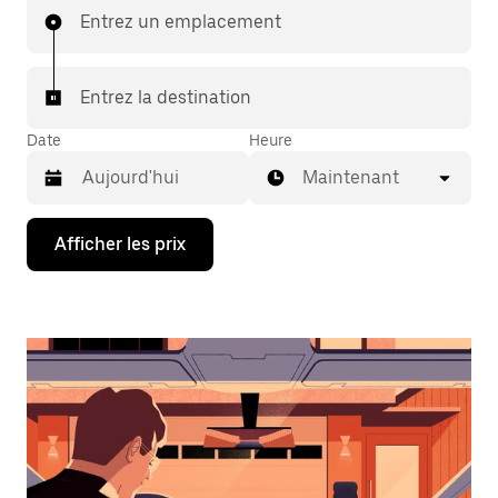
Entrez un emplacement
Entrez la destination
Date
Heure
Maintenant
Appuyez
Afficher les prix
sur
la
flèche
vers
le
bas
pour
interagir
avec
le
calendrier
et
sélectionner