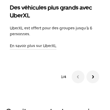
Des véhicules plus grands avec
Co
UberXL
Lors
votr
UberXL est offert pour des groupes jusqu’à 6
ajou
personnes.
de d
En savoir plus sur UberXL
En s
1/4