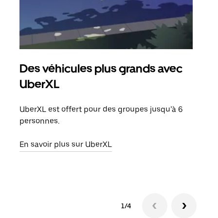
Des véhicules plus grands avec
Co
UberXL
Lors
votr
UberXL est offert pour des groupes jusqu’à 6
ajou
personnes.
de d
En savoir plus sur UberXL
En s
1/4