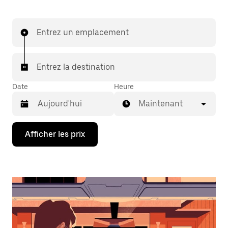
Entrez un emplacement
Entrez la destination
Date
Heure
Maintenant
Appuyez
Afficher les prix
sur
la
flèche
vers
le
bas
pour
interagir
avec
le