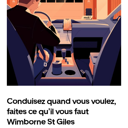
calendrier
et
sélectionner
une
date.
Appuyez
sur
la
touche
d'échappement
pour
fermer
le
calendrier.
Conduisez quand vous voulez,
faites ce qu'il vous faut
Wimborne St Giles