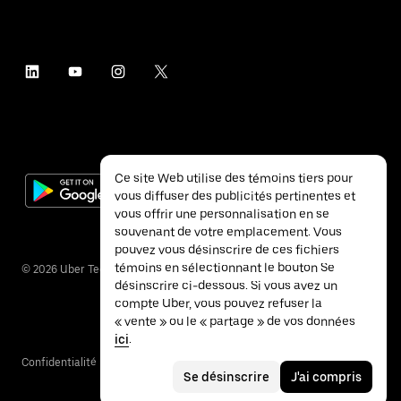
Ce site Web utilise des témoins tiers pour
vous diffuser des publicités pertinentes et
vous offrir une personnalisation en se
souvenant de votre emplacement. Vous
pouvez vous désinscrire de ces fichiers
témoins en sélectionnant le bouton Se
©
2026
Uber Technologies inc.
désinscrire ci-dessous. Si vous avez un
compte Uber, vous pouvez refuser la
« vente » ou le « partage » de vos données
ici
.
Confidentialité
Accessibilité
Conditions
Se désinscrire
J'ai compris