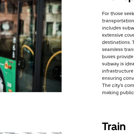
For those seek
transportation
includes subwa
extensive cov
destinations. 
seamless tran
buses provide
subway is ideal
infrastructure
ensuring conv
The city’s com
making public 
Train