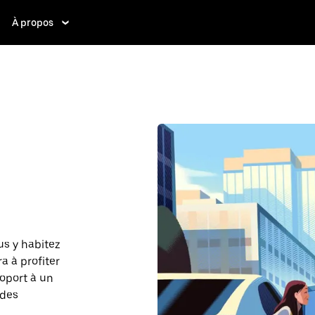
À propos
us y habitez
a à profiter
roport à un
 des