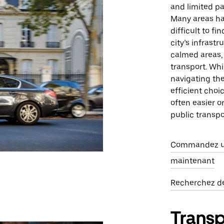
and limited par
Many areas ha
difficult to fi
city’s infrast
calmed areas, 
transport. Whi
navigating the
efficient choi
often easier o
public transpo
Commandez un
maintenant
Recherchez des
Trans