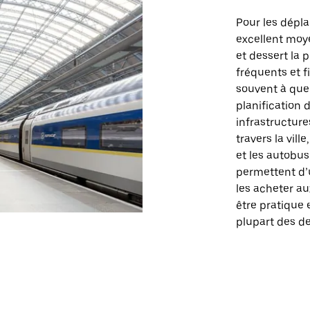
Pour les dépla
excellent moye
et dessert la 
fréquents et f
souvent à quel
planification
infrastructur
travers la vil
et les autobus
permettent d’u
les acheter au
être pratique 
plupart des des