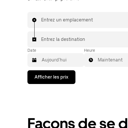
Entrez un emplacement
Entrez la destination
Date
Heure
Maintenant
Appuyez
Afficher les prix
sur
la
flèche
vers
le
bas
pour
interagir
Façons de se d
avec
le