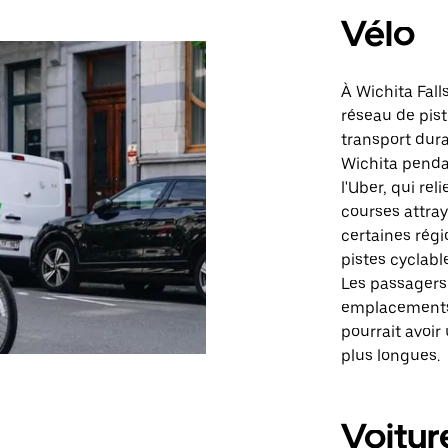
Vélo
À Wichita Fall
réseau de pist
transport dura
Wichita penda
l'Uber, qui rel
courses attray
certaines régi
pistes cyclabl
Les passagers 
emplacements 
pourrait avoir
plus longues.
Voitur