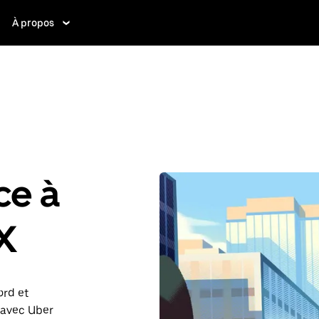
À propos
ce à
TX
ord et
e avec Uber