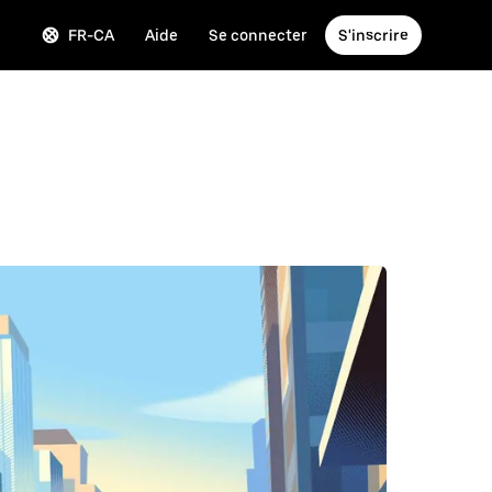
FR-CA
Aide
Se connecter
S'inscrire