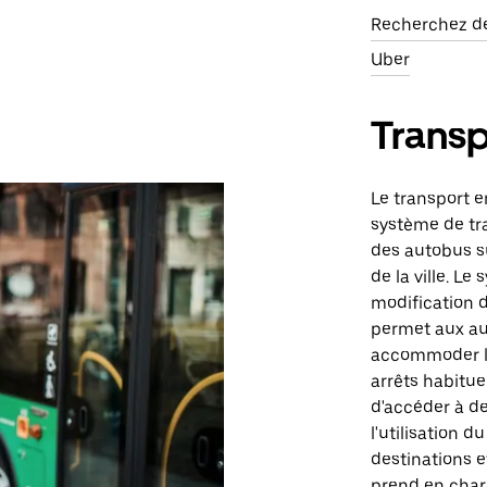
Recherchez des
Uber
Trans
Le transport e
système de tr
des autobus su
de la ville. L
modification d
permet aux au
accommoder le
arrêts habitue
d'accéder à de
l'utilisation 
destinations et
prend en char