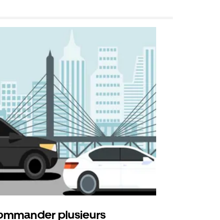
mmander plusieurs
Uber Shu