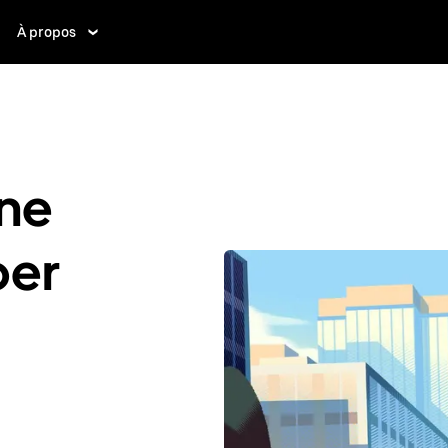
À propos
ne
ber