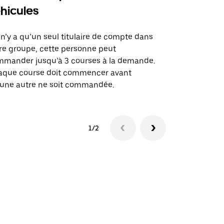
hicules
Notre option
des itinérai
l n’y a qu’un seul titulaire de compte dans
lieux d’évé
re groupe, cette personne peut
mander jusqu’à 3 courses à la demande.
Voir la dispo
aque course doit commencer avant
une autre ne soit commandée.
1/2