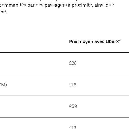
s commandés par des passagers à proximité, ainsi que
es*.
Prix moyen avec UberX*
£28
YM)
£18
£59
£13