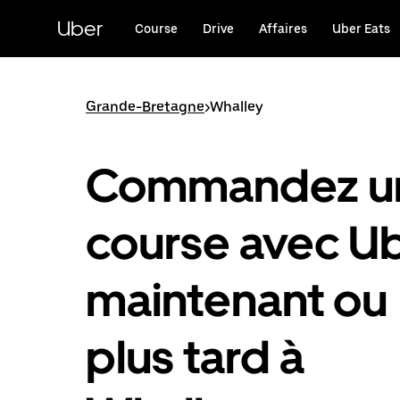
Passer
au
Uber
Course
Drive
Affaires
Uber Eats
contenu
principal
Grande-Bretagne
>
Whalley
Commandez u
course avec U
maintenant ou
plus tard à