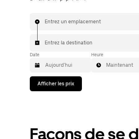
Entrez un emplacement
Entrez la destination
Date
Heure
Maintenant
Appuyez
Afficher les prix
sur
la
flèche
vers
le
bas
pour
interagir
Façons de se d
avec
le