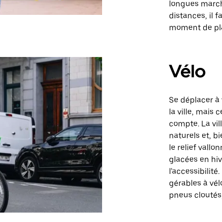
longues marche
distances, il 
moment de plan
Vélo
Se déplacer à 
la ville, mais
compte. La vi
naturels et, b
le relief vall
glacées en hiv
l'accessibilit
gérables à vé
pneus cloutés