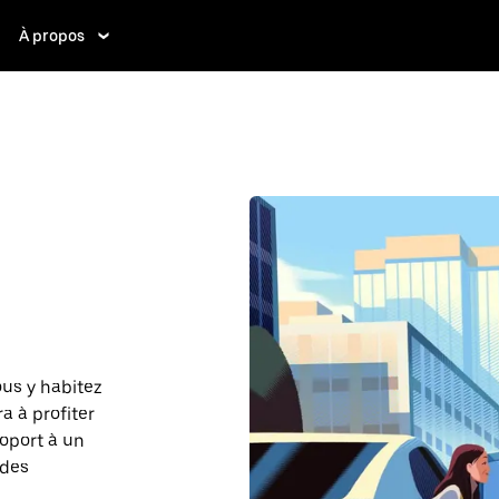
À propos
ous y habitez
a à profiter
roport à un
 des