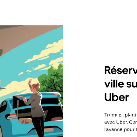
Réserv
ville 
Uber
Tromsø : plani
avec Uber. Co
l'avance pour a