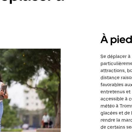
À pie
Se déplacer à 
particulièrem
attractions, b
distance rais
favorables au
entretenus et 
accessible à c
météo à Troms
glacées et de 
rendre la marc
de certains se