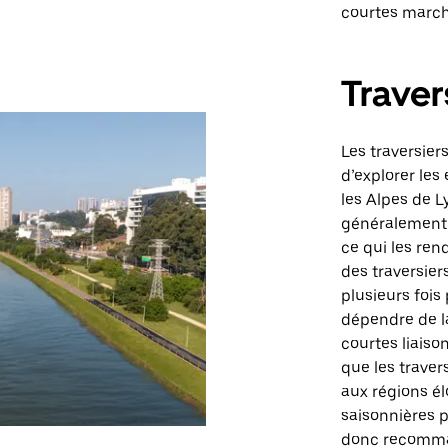
courtes marche
Traver
Les traversie
d’explorer les
les Alpes de Ly
généralement a
ce qui les ren
des traversier
plusieurs fois
dépendre de la
courtes liaiso
que les traver
aux régions él
saisonnières p
donc recomman