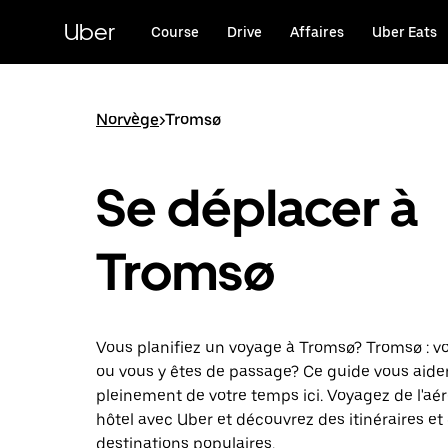
Passer
au
Uber
Course
Drive
Affaires
Uber Eats
contenu
principal
Norvège
>
Tromsø
Se déplacer à
Tromsø
Vous planifiez un voyage à Tromsø? Tromsø : v
ou vous y êtes de passage? Ce guide vous aider
pleinement de votre temps ici. Voyagez de l'aé
hôtel avec Uber et découvrez des itinéraires et
destinations populaires.