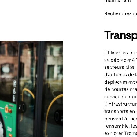
maintenant
Recherchez de
Trans
Utiliser les t
se déplacer à
secteurs clés,
d'autobus de la
déplacements.
de courtes mar
service de nuit
L'infrastructu
transports en
peuvent à l'o
l'ensemble, le
explorer Troms