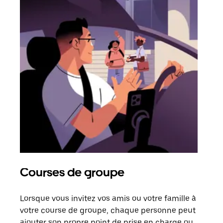
Courses de groupe
Co
Lorsque vous invitez vos amis ou votre famille à
S’il
votre course de groupe, chaque personne peut
votr
ajouter son propre point de prise en charge ou
jusq