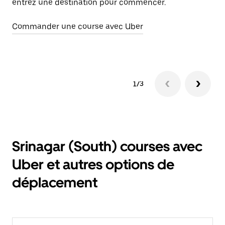
entrez une destination pour commencer.
(S
co
Commander une course avec Uber
Ou
1/3
Srinagar (South) courses avec
Uber et autres options de
déplacement