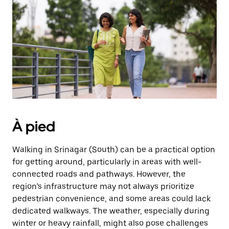
une
date.
Appuyez
sur
la
touche
d'échappement
pour
fermer
le
calendrier.
À pied
Walking in Srinagar (South) can be a practical option
for getting around, particularly in areas with well-
connected roads and pathways. However, the
region’s infrastructure may not always prioritize
pedestrian convenience, and some areas could lack
dedicated walkways. The weather, especially during
winter or heavy rainfall, might also pose challenges