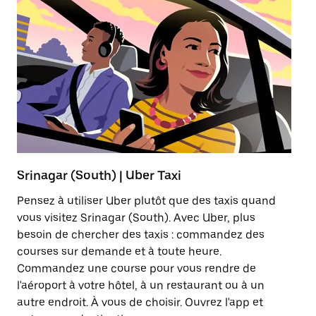
Srinagar (South) | Uber Taxi
Tr
Pensez à utiliser Uber plutôt que des taxis quand
Le
vous visitez Srinagar (South). Avec Uber, plus
ab
besoin de chercher des taxis : commandez des
po
courses sur demande et à toute heure.
co
Commandez une course pour vous rendre de
pr
l'aéroport à votre hôtel, à un restaurant ou à un
l'
autre endroit. À vous de choisir. Ouvrez l'app et
di