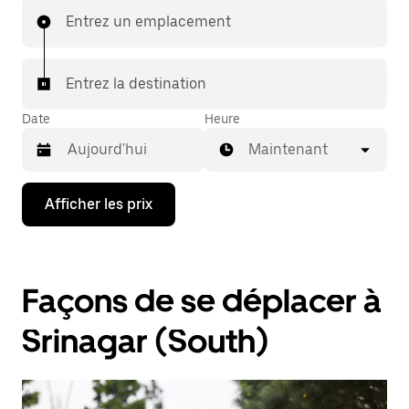
Entrez un emplacement
Entrez la destination
Date
Heure
Maintenant
Appuyez
Afficher les prix
sur
la
flèche
vers
le
Façons de se déplacer à
bas
pour
interagir
Srinagar (South)
avec
le
calendrier
et
sélectionner