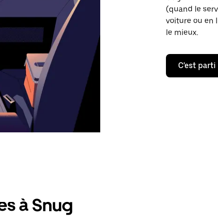
(quand le servi
voiture ou en 
le mieux.
C'est parti
es à Snug