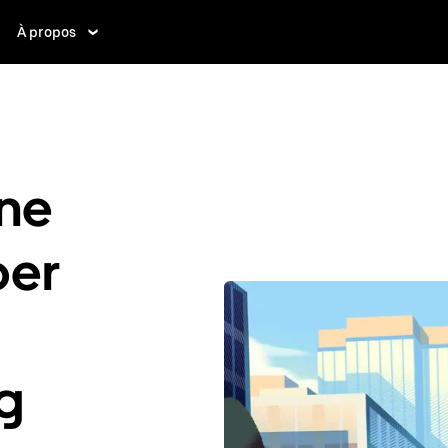
À propos
ne
ber
ug