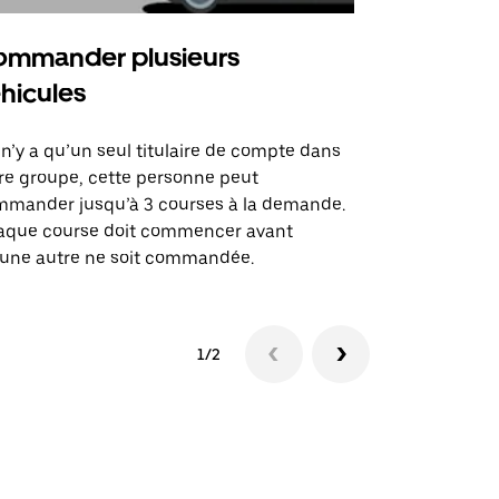
mmander plusieurs
Uber Shu
hicules
Notre option
des itinérai
l n’y a qu’un seul titulaire de compte dans
lieux d’évé
re groupe, cette personne peut
mander jusqu’à 3 courses à la demande.
Voir la dispo
aque course doit commencer avant
une autre ne soit commandée.
1/2