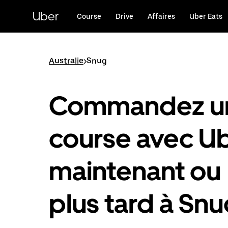
Passer
au
Uber
Course
Drive
Affaires
Uber Eats
contenu
principal
Australie
>
Snug
Commandez u
course avec U
maintenant ou
plus tard à Sn