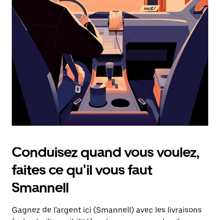
une
date.
Appuyez
sur
la
touche
d'échappement
pour
fermer
le
calendrier.
Conduisez quand vous voulez,
faites ce qu'il vous faut
Smannell
Gagnez de l'argent ici (Smannell) avec les livraisons