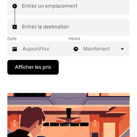
Entrez un emplacement
Entrez la destination
Date
Heure
Maintenant
Appuyez
Afficher les prix
sur
la
flèche
vers
le
bas
pour
interagir
avec
le
calendrier
et
sélectionner