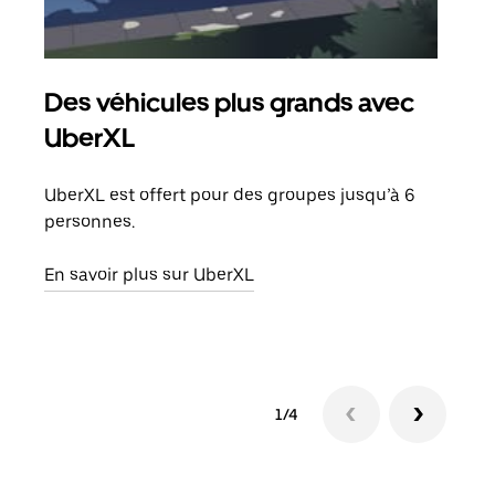
Des véhicules plus grands avec
Co
UberXL
Lors
votr
UberXL est offert pour des groupes jusqu’à 6
ajou
personnes.
de d
En savoir plus sur UberXL
En s
1/4