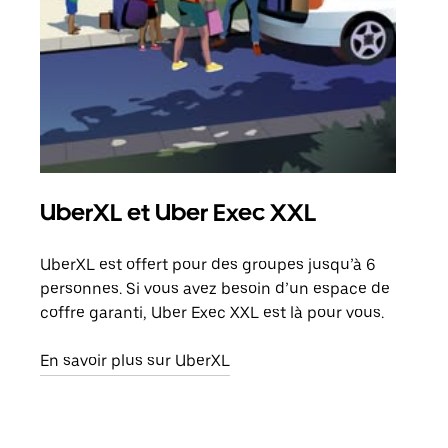
UberXL et Uber Exec XXL
Co
UberXL est offert pour des groupes jusqu’à 6
Lors
personnes. Si vous avez besoin d’un espace de
votr
coffre garanti, Uber Exec XXL est là pour vous.
ajou
de d
En savoir plus sur UberXL
En s