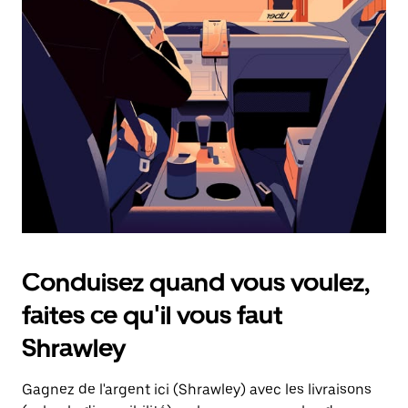
une
date.
Appuyez
sur
la
touche
d'échappement
pour
fermer
le
calendrier.
Conduisez quand vous voulez,
faites ce qu'il vous faut
Shrawley
Gagnez de l'argent ici (Shrawley) avec les livraisons