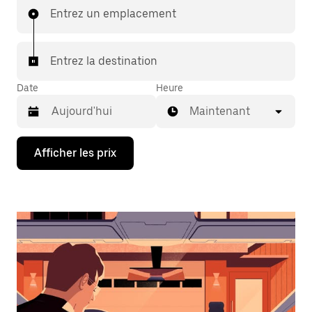
Entrez un emplacement
Entrez la destination
Date
Heure
Maintenant
Appuyez
Afficher les prix
sur
la
flèche
vers
le
bas
pour
interagir
avec
le
calendrier
et
sélectionner