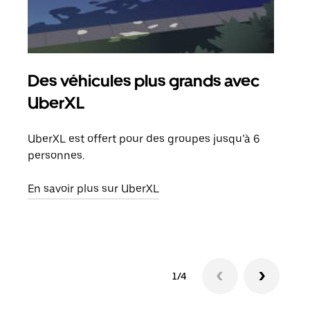
Des véhicules plus grands avec
Co
UberXL
Lors
votr
UberXL est offert pour des groupes jusqu’à 6
ajou
personnes.
de d
En savoir plus sur UberXL
En s
1/4