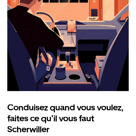
calendrier
et
sélectionner
une
date.
Appuyez
sur
la
touche
d'échappement
pour
fermer
le
calendrier.
Conduisez quand vous voulez,
faites ce qu'il vous faut
Scherwiller