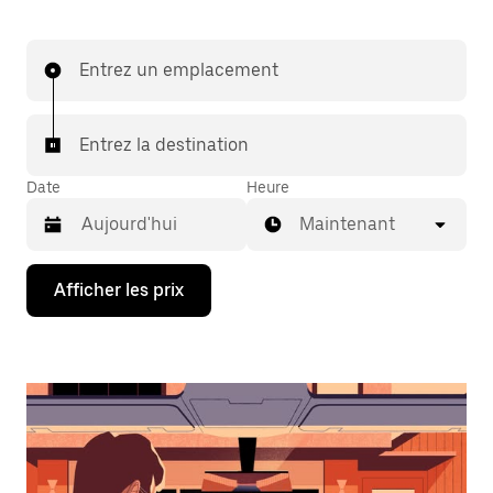
Entrez un emplacement
Entrez la destination
Date
Heure
Maintenant
Appuyez
Afficher les prix
sur
la
flèche
vers
le
bas
pour
interagir
avec
le