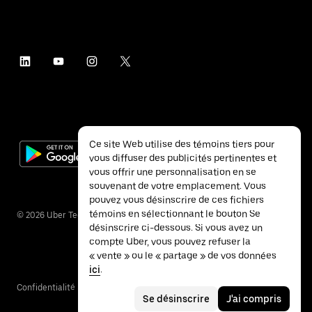
Ce site Web utilise des témoins tiers pour
vous diffuser des publicités pertinentes et
vous offrir une personnalisation en se
souvenant de votre emplacement. Vous
pouvez vous désinscrire de ces fichiers
témoins en sélectionnant le bouton Se
©
2026
Uber Technologies inc.
désinscrire ci-dessous. Si vous avez un
compte Uber, vous pouvez refuser la
« vente » ou le « partage » de vos données
ici
.
Confidentialité
Accessibilité
Conditions
Se désinscrire
J'ai compris