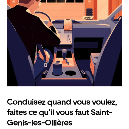
calendrier
et
sélectionner
une
date.
Appuyez
sur
la
touche
d'échappement
pour
fermer
le
calendrier.
Conduisez quand vous voulez,
faites ce qu'il vous faut Saint-
Genis-les-Ollières