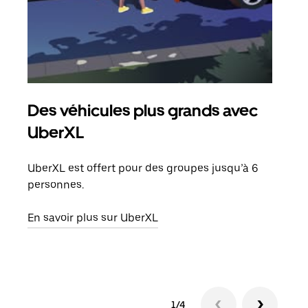
Des véhicules plus grands avec
Co
UberXL
Lors
votr
UberXL est offert pour des groupes jusqu’à 6
ajou
personnes.
de d
En savoir plus sur UberXL
En s
1/4