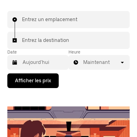
Entrez un emplacement
Entrez la destination
Date
Heure
Maintenant
Appuyez
Afficher les prix
sur
la
flèche
vers
le
bas
pour
interagir
avec
le