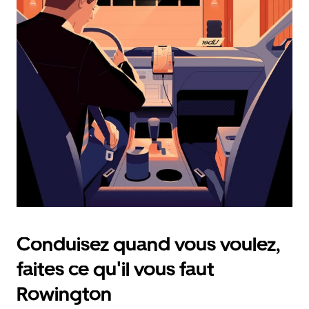
calendrier
et
sélectionner
une
date.
Appuyez
sur
la
touche
d'échappement
pour
fermer
le
calendrier.
Conduisez quand vous voulez,
faites ce qu'il vous faut
Rowington