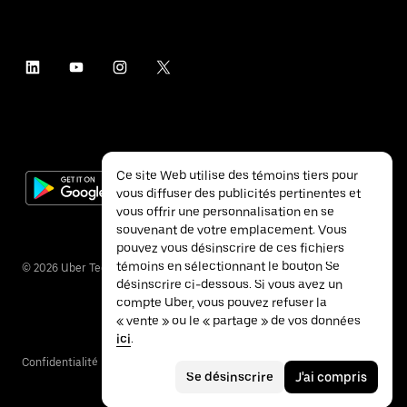
Ce site Web utilise des témoins tiers pour
vous diffuser des publicités pertinentes et
vous offrir une personnalisation en se
souvenant de votre emplacement. Vous
pouvez vous désinscrire de ces fichiers
témoins en sélectionnant le bouton Se
©
2026
Uber Technologies inc.
désinscrire ci-dessous. Si vous avez un
compte Uber, vous pouvez refuser la
« vente » ou le « partage » de vos données
ici
.
Confidentialité
Accessibilité
Conditions
Se désinscrire
J'ai compris