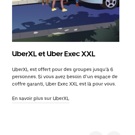
UberXL et Uber Exec XXL
Co
UberXL est offert pour des groupes jusqu’à 6
Lors
personnes. Si vous avez besoin d’un espace de
votr
coffre garanti, Uber Exec XXL est là pour vous.
ajou
de d
En savoir plus sur UberXL
En s