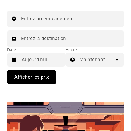
Entrez un emplacement
Entrez la destination
Date
Heure
Maintenant
Appuyez
Afficher les prix
sur
la
flèche
vers
le
bas
pour
interagir
avec
le