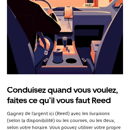
une
date.
Appuyez
sur
la
touche
d'échappement
pour
fermer
le
calendrier.
Conduisez quand vous voulez,
faites ce qu'il vous faut Reed
Gagnez de l'argent ici (Reed) avec les livraisons
(selon la disponibilité) ou les courses, ou les deux,
selon votre horaire. Vous pouvez utiliser votre propre