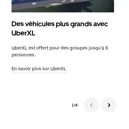
Des véhicules plus grands avec
Co
UberXL
Lors
votr
UberXL est offert pour des groupes jusqu’à 6
ajou
personnes.
de d
En savoir plus sur UberXL
En s
1/4