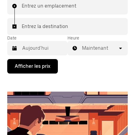
Entrez un emplacement
Entrez la destination
Date
Heure
Maintenant
Appuyez
Afficher les prix
sur
la
flèche
vers
le
bas
pour
interagir
avec
le
calendrier
et
sélectionner