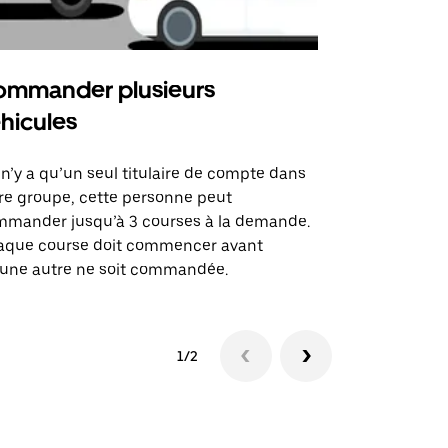
mmander plusieurs
Uber Shu
hicules
Notre option
des itinérai
l n’y a qu’un seul titulaire de compte dans
lieux d’évé
re groupe, cette personne peut
mander jusqu’à 3 courses à la demande.
Voir la dispo
aque course doit commencer avant
une autre ne soit commandée.
1/2