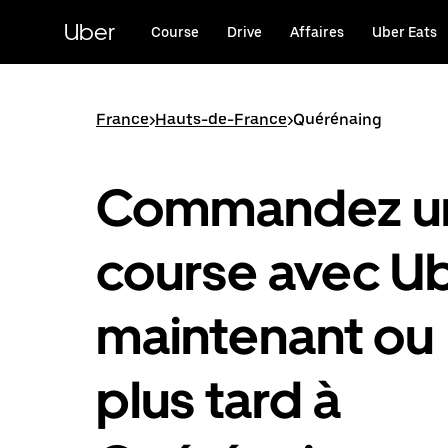
Passer
au
Uber
Course
Drive
Affaires
Uber Eats
contenu
principal
France
>
Hauts-de-France
>
Quérénaing
Commandez u
course avec U
maintenant ou
plus tard à