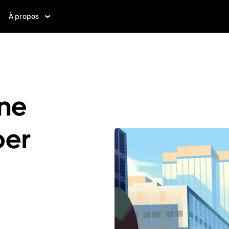
À propos
ne
ber