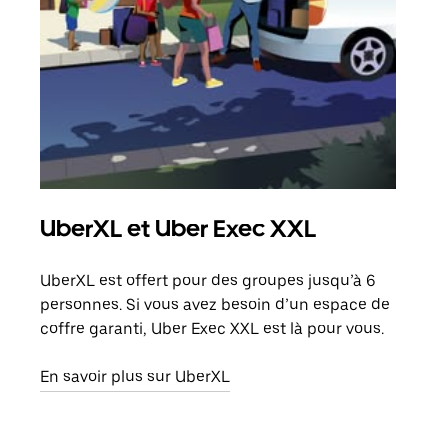
UberXL et Uber Exec XXL
Co
UberXL est offert pour des groupes jusqu’à 6
Lors
personnes. Si vous avez besoin d’un espace de
votr
coffre garanti, Uber Exec XXL est là pour vous.
ajou
de d
En savoir plus sur UberXL
En s