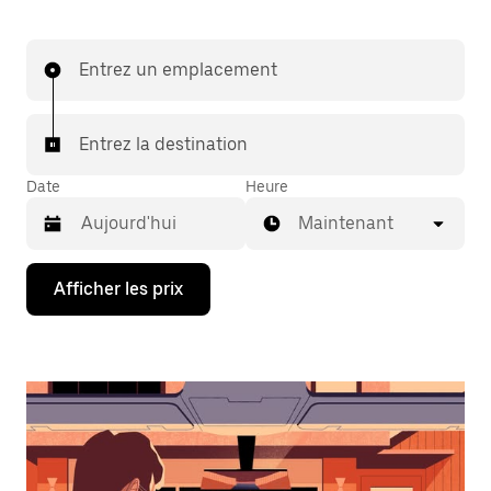
Entrez un emplacement
Entrez la destination
Date
Heure
Maintenant
Appuyez
Afficher les prix
sur
la
flèche
vers
le
bas
pour
interagir
avec
le