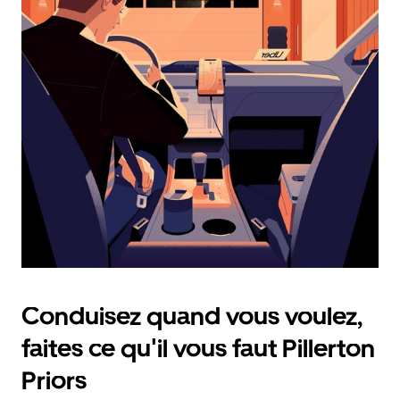
calendrier
et
sélectionner
une
date.
Appuyez
sur
la
touche
d'échappement
pour
fermer
le
calendrier.
Conduisez quand vous voulez,
faites ce qu'il vous faut Pillerton
Priors