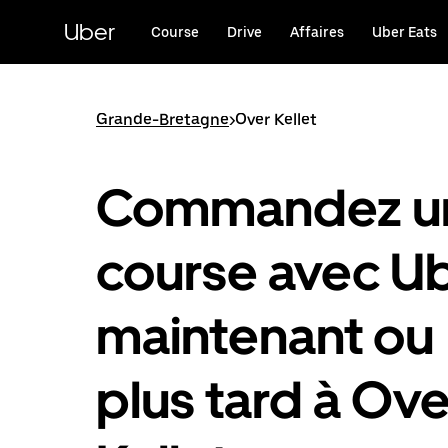
Passer
au
Uber
Course
Drive
Affaires
Uber Eats
contenu
principal
Grande-Bretagne
>
Over Kellet
Commandez u
course avec U
maintenant ou
plus tard à Ove