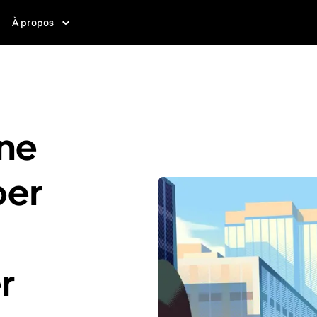
À propos
ne
ber
r