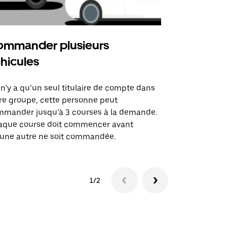
mmander plusieurs
Uber Shu
hicules
Notre option
des itinérai
l n’y a qu’un seul titulaire de compte dans
lieux d’évé
re groupe, cette personne peut
mander jusqu’à 3 courses à la demande.
Voir la dispo
aque course doit commencer avant
une autre ne soit commandée.
1/2