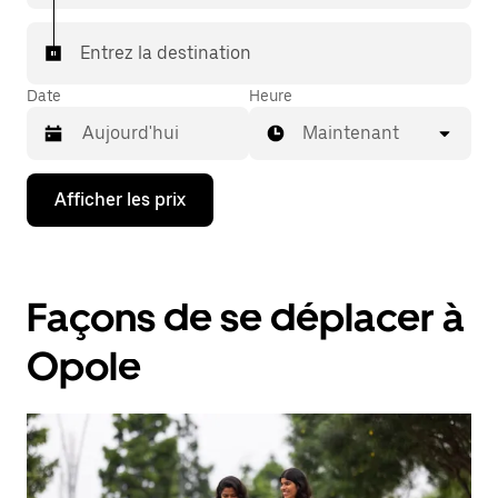
Entrez la destination
Date
Heure
Maintenant
Appuyez
Afficher les prix
sur
la
flèche
vers
le
Façons de se déplacer à
bas
pour
interagir
Opole
avec
le
calendrier
et
sélectionner
une
date.