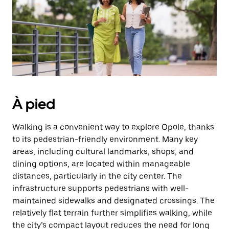
Appuyez
sur
la
touche
d'échappement
pour
fermer
le
calendrier.
À pied
Walking is a convenient way to explore Opole, thanks
to its pedestrian-friendly environment. Many key
areas, including cultural landmarks, shops, and
dining options, are located within manageable
distances, particularly in the city center. The
infrastructure supports pedestrians with well-
maintained sidewalks and designated crossings. The
relatively flat terrain further simplifies walking, while
the city’s compact layout reduces the need for long