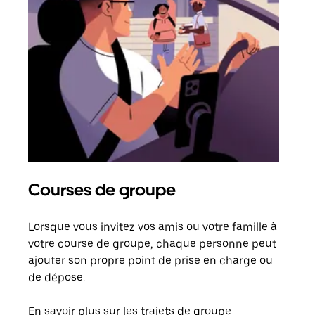
Courses de groupe
Co
Lorsque vous invitez vos amis ou votre famille à
S’il
votre course de groupe, chaque personne peut
votr
ajouter son propre point de prise en charge ou
jusq
de dépose.
doit
com
En savoir plus sur les trajets de groupe