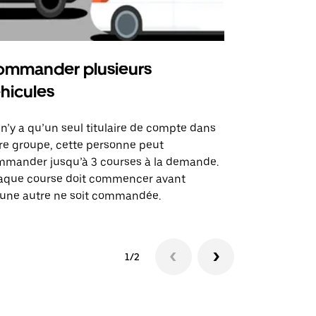
mmander plusieurs
Uber Shu
hicules
Notre option
des itinérai
l n’y a qu’un seul titulaire de compte dans
lieux d’évé
re groupe, cette personne peut
mander jusqu’à 3 courses à la demande.
Voir la dispo
aque course doit commencer avant
une autre ne soit commandée.
1/2