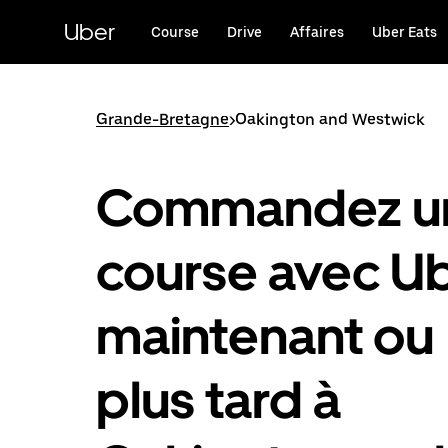
Passer
au
Uber
Course
Drive
Affaires
Uber Eats
contenu
principal
Grande-Bretagne
>
Oakington and Westwick
Commandez u
course avec U
maintenant ou
plus tard à