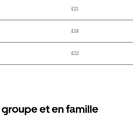
£21
£18
£22
groupe et en famille