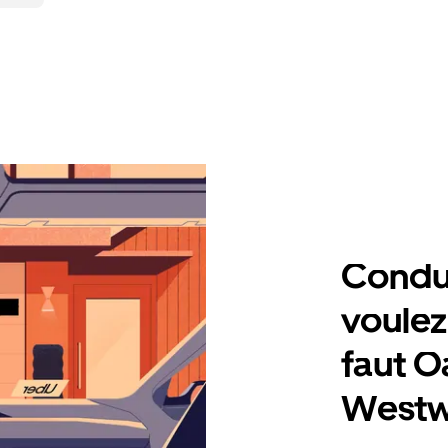
Condu
voulez,
faut O
Westw