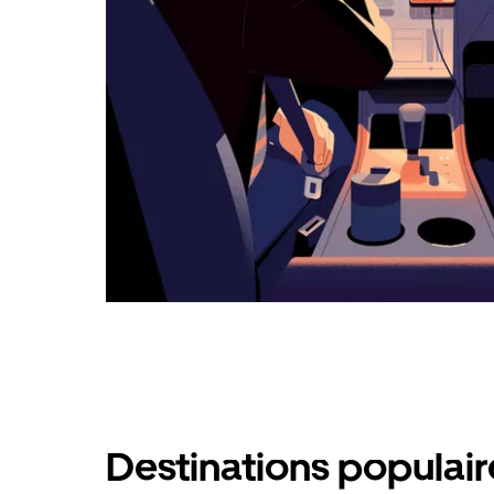
calendrier.
Destinations populai