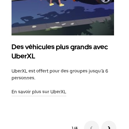
Des véhicules plus grands avec
Co
UberXL
Lors
votr
UberXL est offert pour des groupes jusqu’à 6
ajou
personnes.
de d
En savoir plus sur UberXL
En s
1/4