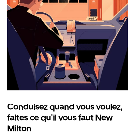
calendrier
et
sélectionner
une
date.
Appuyez
sur
la
touche
d'échappement
pour
fermer
le
calendrier.
Conduisez quand vous voulez,
faites ce qu'il vous faut New
Milton