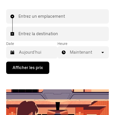
Entrez un emplacement
Entrez la destination
Date
Heure
Maintenant
Appuyez
Afficher les prix
sur
la
flèche
vers
le
bas
pour
interagir
avec
le